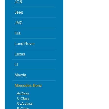
JCB
Jeep
JMC
Kia
Land Rover
Lexus
LI
Mazda
Mercedes-Benz
A-Class
C-Class
CLA-class
E-Class