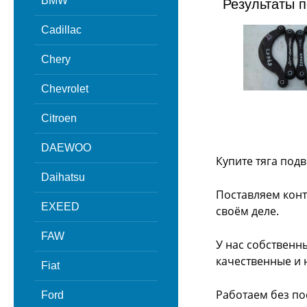
BMW
Результаты п
Cadillac
Chery
Chevrolet
Citroen
DAEWOO
Купите тяга под
Daihatsu
Поставляем конт
EXEED
своём деле.
FAW
У нас собственн
качественные и 
Fiat
Работаем без по
Ford