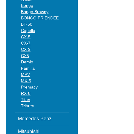
Bongo
Bongo Brawny
BONGO FRIENDEE
BT-50
Capella
CX-5
CX-7
CX-9
CX5
Demio
Familia
MPV
MX-5
Premacy
RX-8
Titan
Tribute
Mercedes-Benz
Mitsubishi