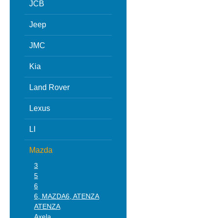
JCB
Jeep
JMC
Kia
Land Rover
Lexus
LI
Mazda
3
5
6
6, MAZDA6, ATENZA
ATENZA
Axela