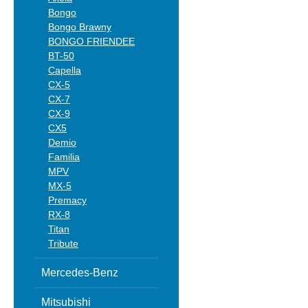
Bongo
Bongo Brawny
BONGO FRIENDEE
BT-50
Capella
CX-5
CX-7
CX-9
CX5
Demio
Familia
MPV
MX-5
Premacy
RX-8
Titan
Tribute
Mercedes-Benz
Mitsubishi