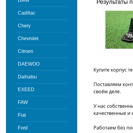
BMW
Результаты п
Cadillac
Chery
Chevrolet
Citroen
DAEWOO
Купите корпус т
Daihatsu
Поставляем конт
EXEED
своём деле.
FAW
У нас собственн
качественные и 
Fiat
Работаем без по
Ford