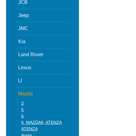
JCB
Jeep
JMC
Kia
Land Rover
Lexus
LI
Mazda
3
5
6
6, MAZDA6, ATENZA
ATENZA
Axela