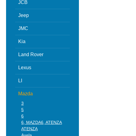
JCB
Jeep
JMC
Kia
Land Rover
Lexus
LI
Mazda
3
5
6
6, MAZDA6, ATENZA
ATENZA
Axela