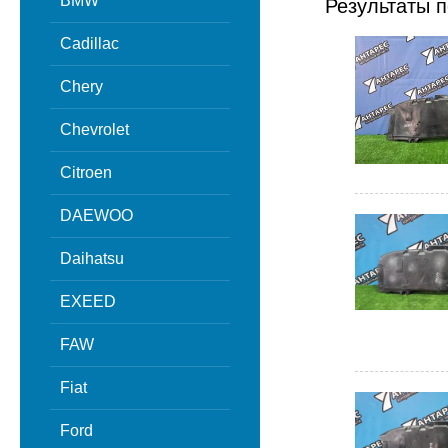
BMW
Результаты п
Cadillac
Chery
Chevrolet
Citroen
DAEWOO
Daihatsu
EXEED
FAW
Fiat
Ford