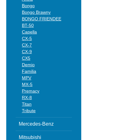
Bongo
Bongo Brawny
BONGO FRIENDEE
BT-50
Capella
CX-5
CX-7
CX-9
CX5
Demio
Familia
MPV
MX-5
Premacy
RX-8
Titan
Tribute
Mercedes-Benz
Mitsubishi