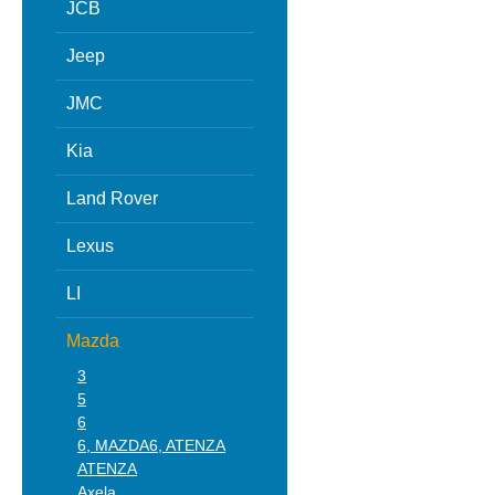
JCB
Jeep
JMC
Kia
Land Rover
Lexus
LI
Mazda
3
5
6
6, MAZDA6, ATENZA
ATENZA
Axela