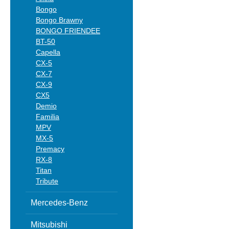
Bongo
Bongo Brawny
BONGO FRIENDEE
BT-50
Capella
CX-5
CX-7
CX-9
CX5
Demio
Familia
MPV
MX-5
Premacy
RX-8
Titan
Tribute
Mercedes-Benz
Mitsubishi