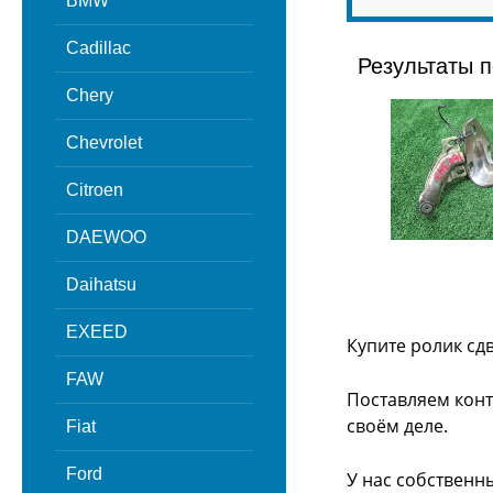
BMW
Cadillac
Результаты п
Chery
Chevrolet
Citroen
DAEWOO
Daihatsu
EXEED
Купите ролик сд
FAW
Поставляем конт
своём деле.
Fiat
Ford
У нас собственн