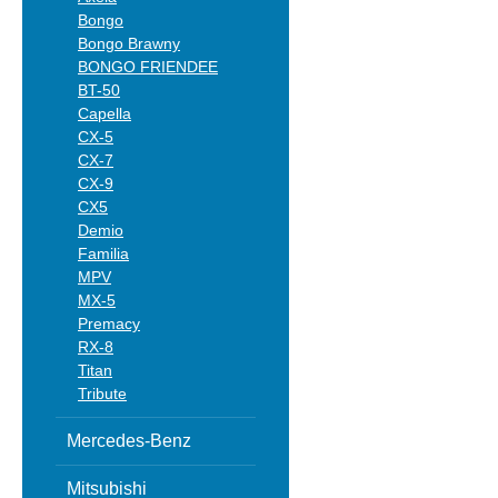
Bongo
Bongo Brawny
BONGO FRIENDEE
BT-50
Capella
CX-5
CX-7
CX-9
CX5
Demio
Familia
MPV
MX-5
Premacy
RX-8
Titan
Tribute
Mercedes-Benz
Mitsubishi