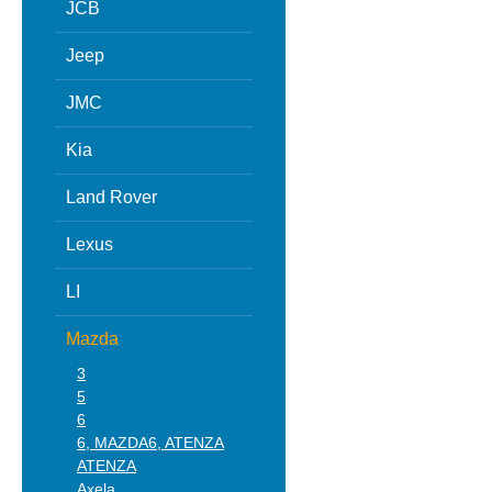
JCB
Jeep
JMC
Kia
Land Rover
Lexus
LI
Mazda
3
5
6
6, MAZDA6, ATENZA
ATENZA
Axela