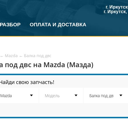
г. Иркутс
г. Иркутск
 РАЗБОР
ОПЛАТА И ДОСТАВКА
←
Mazda
←
Балка под двс
а под двс на Mazda (Мазда)
Найди свою запчасть!