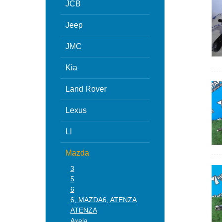
JCB
Jeep
JMC
Kia
Land Rover
Lexus
LI
Mazda
3
5
6
6, MAZDA6, ATENZA
ATENZA
Axela