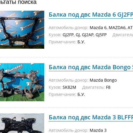
льтаты поиска
Балка под двс Mazda 6 GJ2FP 
Автомобиль-донор:
Mazda 6, MAZDA6, A
Кузов:
GJ2FP, GJ, GJ2AP, GJ5FP
Двигатель
Примечание:
Б.У.
Балка под двс Mazda Bongo S
Автомобиль-донор:
Mazda Bongo
Кузов:
SK82M
Двигатель:
F8
Примечание:
Б.У.
Балка под двс Mazda 3 BLFFP 
Автомобиль-донор:
Mazda 3