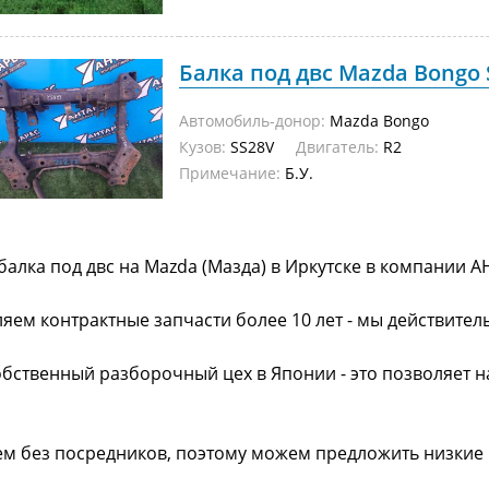
Балка под двс Mazda Bongo S
Автомобиль-донор:
Mazda Bongo
Кузов:
SS28V
Двигатель:
R2
Примечание:
Б.У.
балка под двс на Mazda (Мазда) в Иркутске в компании А
яем контрактные запчасти более 10 лет - мы действител
обственный разборочный цех в Японии - это позволяет 
ем без посредников, поэтому можем предложить низкие