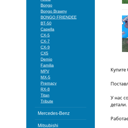
Bongo
Bongo Brawny
BONGO FRIENDEE
BT-50
Capella
CX-5
CX-7
CX-9
CX5
Demio
Familia
Купите 
MPV
MX-5
Поставл
Premacy
RX-8
Titan
У нас с
Tribute
детали.
Mercedes-Benz
Работа
Mitsubishi