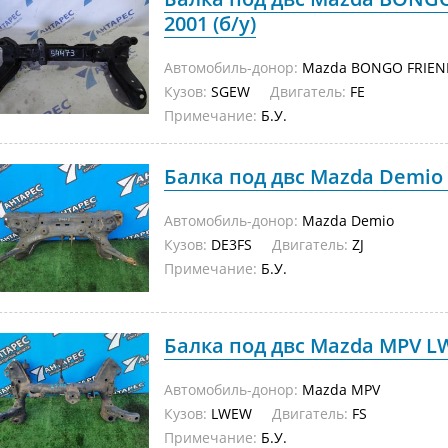
2001 (б/у)
Автомобиль-донор:
Mazda BONGO FRIEN
Кузов:
SGEW
Двигатель:
FE
Примечание:
Б.У.
Балка под двс Mazda Demio D
Автомобиль-донор:
Mazda Demio
Кузов:
DE3FS
Двигатель:
ZJ
Примечание:
Б.У.
Балка под двс Mazda MPV LW
Автомобиль-донор:
Mazda MPV
Кузов:
LWEW
Двигатель:
FS
Примечание:
Б.У.