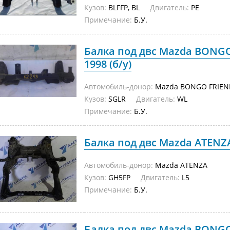
Кузов:
BLFFP, BL
Двигатель:
PE
Примечание:
Б.У.
Балка под двс Mazda BONG
1998 (б/у)
Автомобиль-донор:
Mazda BONGO FRIEN
Кузов:
SGLR
Двигатель:
WL
Примечание:
Б.У.
Балка под двс Mazda ATENZA
Автомобиль-донор:
Mazda ATENZA
Кузов:
GH5FP
Двигатель:
L5
Примечание:
Б.У.
Балка под двс Mazda BONG