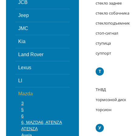
JCB
стекло заднее
стекло собачника
Jeep
стеклоподъемник
JMC
стоп-сигнал
Kia
ступица
суппорт
Land Rover
Lexus
Т
LI
ТНВД
Mazda
тормозной диск
3
торсион
5
6
6, MAZDA6, ATENZA
У
ATENZA
Axela