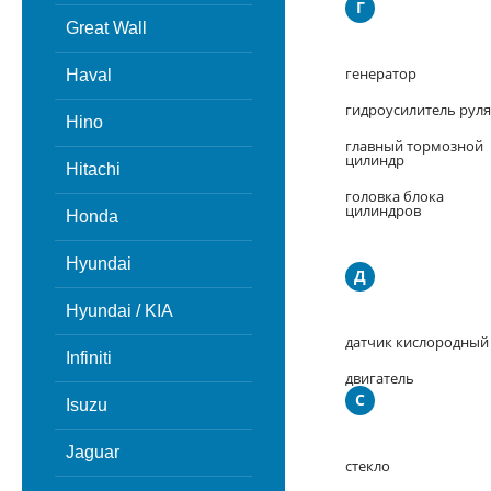
Г
Great Wall
генератор
Haval
гидроусилитель руля
Hino
главный тормозной
цилиндр
Hitachi
головка блока
цилиндров
Honda
Hyundai
Д
Hyundai / KIA
датчик кислородный
Infiniti
двигатель
С
Isuzu
Jaguar
стекло