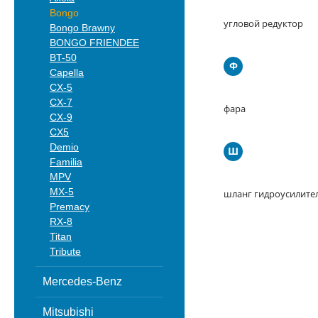
Bongo
угловой редуктор
Bongo Brawny
BONGO FRIENDEE
BT-50
Ф
Capella
CX-5
CX-7
фара
CX-9
CX5
Demio
Ш
Familia
MPV
MX-5
шланг гидроусилите
Premacy
RX-8
Titan
Tribute
Mercedes-Benz
Mitsubishi