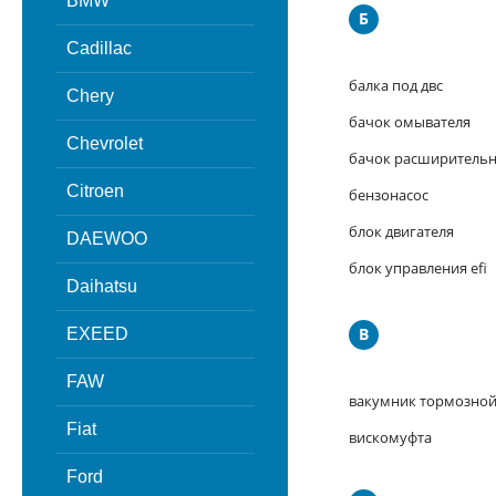
BMW
Б
Cadillac
балка под двс
Chery
бачок омывателя
Chevrolet
бачок расширитель
Citroen
бензонасос
блок двигателя
DAEWOO
блок управления efi
Daihatsu
В
EXEED
FAW
вакумник тормозно
Fiat
вискомуфта
Ford