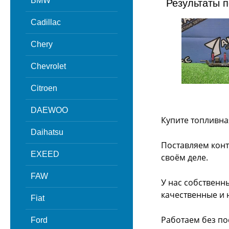
BMW
Результаты п
Cadillac
Chery
Chevrolet
Citroen
DAEWOO
Купите топливна
Daihatsu
Поставляем конт
EXEED
своём деле.
FAW
У нас собственн
качественные и 
Fiat
Работаем без по
Ford