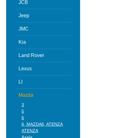
JCB
Jeep
JMC
Kia
Land Rover
Lexus
LI
Mazda
3
5
6
6, MAZDA6, ATENZA
ATENZA
Axela