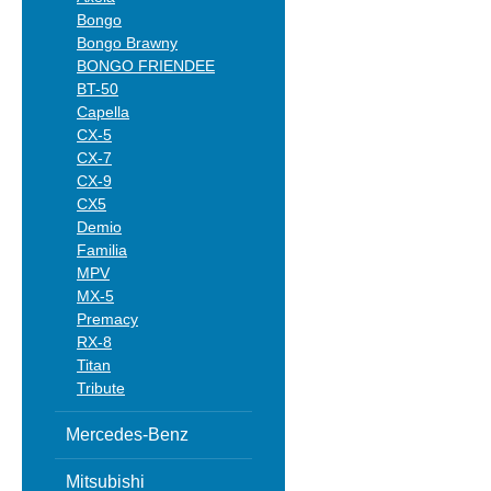
Bongo
Bongo Brawny
BONGO FRIENDEE
BT-50
Capella
CX-5
CX-7
CX-9
CX5
Demio
Familia
MPV
MX-5
Premacy
RX-8
Titan
Tribute
Mercedes-Benz
Mitsubishi