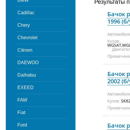
BMW
Результаты п
Cadillac
Бачок 
1996 (б/
Chery
Автомобил
Chevrolet
Кузов:
WGSAT,WG
Двигател
Citroen
Примечани
DAEWOO
Бачок 
Daihatsu
2002 (б/
EXEED
Автомобил
FAW
Кузов:
SK
Примечани
Fiat
Бачок 
Ford