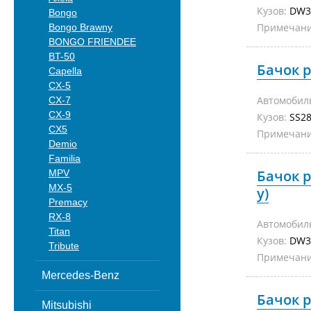
Кузов:
DW
Bongo
Примечани
Bongo Brawny
BONGO FRIENDEE
BT-50
Бачок 
Capella
CX-5
Автомобил
CX-7
CX-9
Кузов:
SS
CX5
Примечани
Demio
Familia
Бачок 
MPV
MX-5
у)
Premacy
RX-8
Автомобил
Titan
Кузов:
DW
Tribute
Примечани
Mercedes-Benz
Бачок 
Mitsubishi