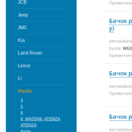
JCB
Примечани
Jeep
Бачок 
у)
JMC
Kia
Автомобил
Кузов:
WG
Land Rover
Примечани
Lexus
Бачок р
LI
Автомобил
Mazda
Примечани
3
5
6
Бачок 
6, MAZDA6, ATENZA
ATENZA
Автомобил
Axela