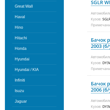
SGLR WL
Great Wall
Автомобил
Haval
Кузов:
SG
Примечани
Hino
Hitachi
Бачок 
2003 (б/
Honda
Автомобил
Hyundai
Кузов:
DY
Примечани
Hyundai / KIA
Infiniti
Бачок 
2006 (б/
Isuzu
Автомобил
Jaguar
Кузов:
DY