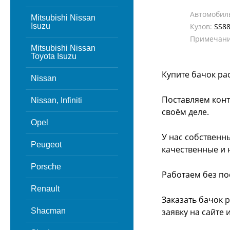
Автомобил
Mitsubishi Nissan
Isuzu
Кузов:
SS
Примечани
Mitsubishi Nissan
Toyota Isuzu
Купите бачок ра
Nissan
Поставляем конт
Nissan, Infiniti
своём деле.
Opel
У нас собственн
Peugeot
качественные и 
Porsche
Работаем без по
Renault
Заказать бачок 
Shacman
заявку на сайте