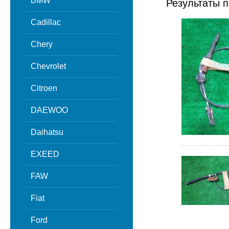
BMW
Результаты п
Cadillac
Chery
Chevrolet
Citroen
DAEWOO
Daihatsu
EXEED
FAW
Fiat
Ford