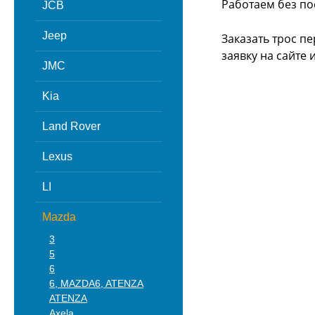
Работаем без по
JCB
Jeep
Заказать трос п
заявку на сайте
JMC
Kia
Land Rover
Lexus
LI
Mazda
3
5
6
6, MAZDA6, ATENZA
ATENZA
Axela