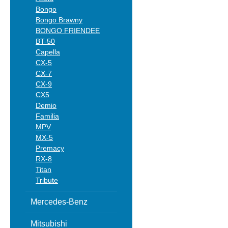
Bongo
Bongo Brawny
BONGO FRIENDEE
BT-50
Capella
CX-5
CX-7
CX-9
CX5
Demio
Familia
MPV
MX-5
Premacy
RX-8
Titan
Tribute
Mercedes-Benz
Mitsubishi