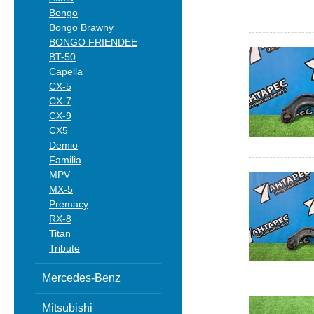
Bongo
Bongo Brawny
BONGO FRIENDEE
BT-50
Capella
CX-5
CX-7
CX-9
CX5
Demio
Familia
MPV
MX-5
Premacy
RX-8
Titan
Tribute
Mercedes-Benz
Mitsubishi