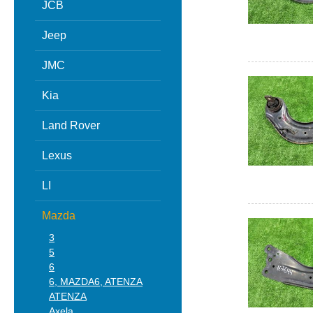
JCB
Jeep
JMC
Kia
Land Rover
Lexus
LI
Mazda
3
5
6
6, MAZDA6, ATENZA
ATENZA
Axela