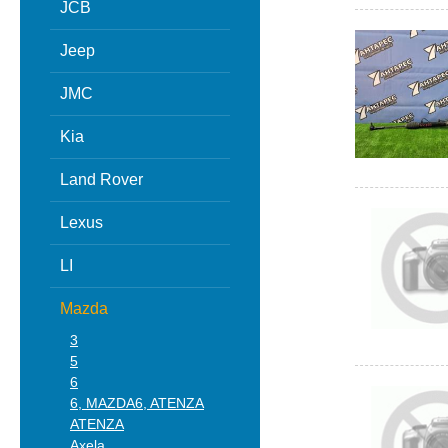
JCB
Jeep
JMC
Kia
Land Rover
Lexus
LI
Mazda
3
5
6
6, MAZDA6, ATENZA
ATENZA
Axela