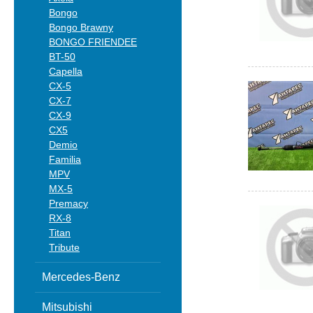
Bongo
Bongo Brawny
BONGO FRIENDEE
BT-50
Capella
CX-5
CX-7
CX-9
CX5
Demio
Familia
MPV
MX-5
Premacy
RX-8
Titan
Tribute
Mercedes-Benz
Mitsubishi