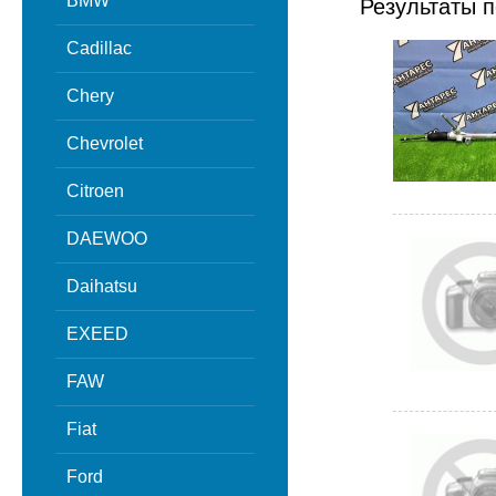
BMW
Результаты п
Cadillac
Chery
Chevrolet
Citroen
DAEWOO
Daihatsu
EXEED
FAW
Fiat
Ford