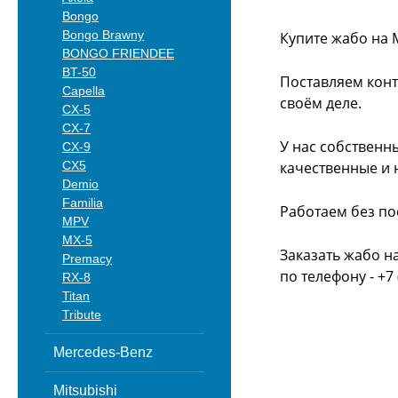
Bongo
Bongo Brawny
Купите жабо на 
BONGO FRIENDEE
BT-50
Поставляем конт
Capella
своём деле.
CX-5
CX-7
У нас собственн
CX-9
CX5
качественные и 
Demio
Familia
Работаем без по
MPV
MX-5
Заказать жабо н
Premacy
по телефону - +7 
RX-8
Titan
Tribute
Mercedes-Benz
Mitsubishi