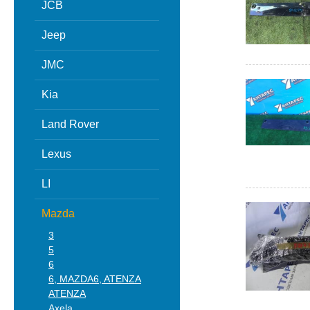
JCB
Jeep
JMC
Kia
Land Rover
Lexus
LI
Mazda
3
5
6
6, MAZDA6, ATENZA
ATENZA
Axela