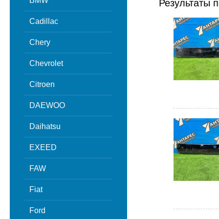
BMW
Результаты п
Cadillac
Chery
Chevrolet
Citroen
DAEWOO
Daihatsu
EXEED
FAW
Fiat
Ford