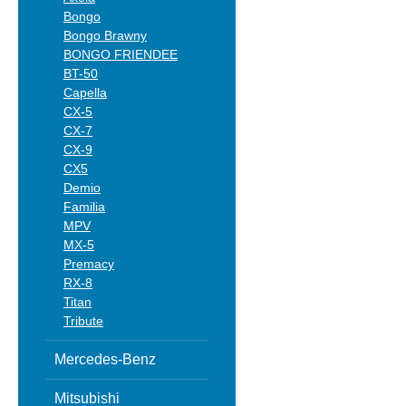
Bongo
Bongo Brawny
BONGO FRIENDEE
BT-50
Capella
CX-5
CX-7
CX-9
CX5
Demio
Familia
MPV
MX-5
Premacy
RX-8
Titan
Tribute
Mercedes-Benz
Mitsubishi