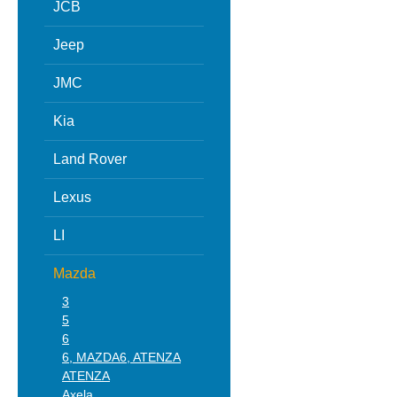
JCB
Jeep
JMC
Kia
Land Rover
Lexus
LI
Mazda
3
5
6
6, MAZDA6, ATENZA
ATENZA
Axela