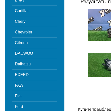
BMW
Результаты п
Cadillac
Chery
Chevrolet
Citroen
DAEWOO
Daihatsu
EXEED
FAW
Fiat
Ford
Купите трамблер