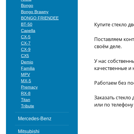
Bongo
Bongo Brawny
BONGO FRIENDEE
Купите стекло д
BT-50
Capella
CX-5
Поставляем конт
CX-7
своём деле.
CX-9
CX5
У нас собственн
Demio
качественные и 
Familia
MPV
MX-5
Работаем без по
Premacy
RX-8
Заказать стекло
Titan
или
по телефону -
Tribute
Mercedes-Benz
Mitsubishi