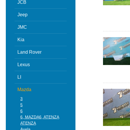
JCB
Jeep
JMC
Kia
Land Rover
Lexus
LI
Mazda
3
5
6
6, MAZDA6, ATENZA
ATENZA
Axela