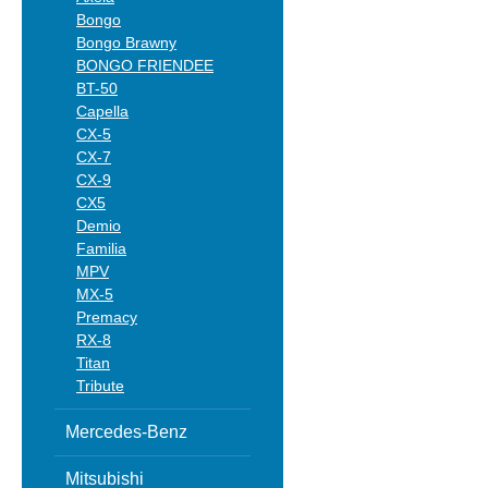
Bongo
Bongo Brawny
BONGO FRIENDEE
BT-50
Capella
CX-5
CX-7
CX-9
CX5
Demio
Familia
MPV
MX-5
Premacy
RX-8
Titan
Tribute
Mercedes-Benz
Mitsubishi