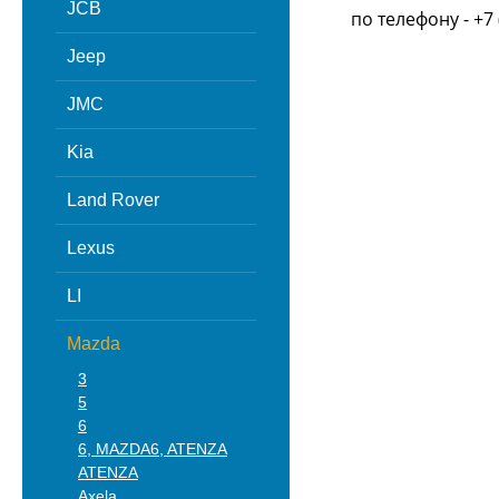
JCB
по телефону - +7 
Jeep
JMC
Kia
Land Rover
Lexus
LI
Mazda
3
5
6
6, MAZDA6, ATENZA
ATENZA
Axela