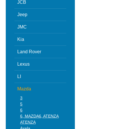
JCB
Jeep
JMC
Kia
Land Rover
Lexus
LI
Mazda
3
5
6
6, MAZDA6, ATENZA
ATENZA
Axela