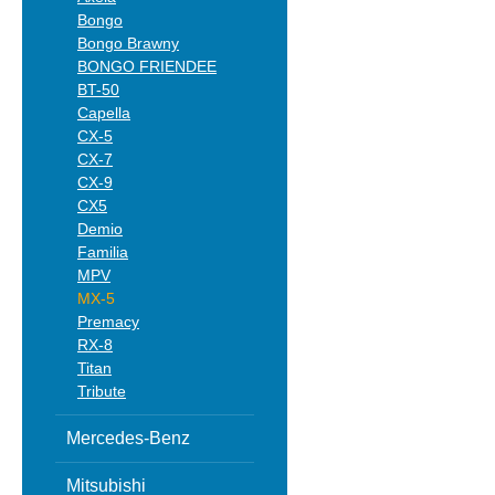
Bongo
Bongo Brawny
BONGO FRIENDEE
BT-50
Capella
CX-5
CX-7
CX-9
CX5
Demio
Familia
MPV
MX-5
Premacy
RX-8
Titan
Tribute
Mercedes-Benz
Mitsubishi