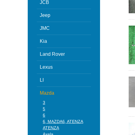
JCB
Jeep
JMC
Kia
Land Rover
Lexus
LI
Mazda
3
5
6
6, MAZDA6, ATENZA
ATENZA
Axela