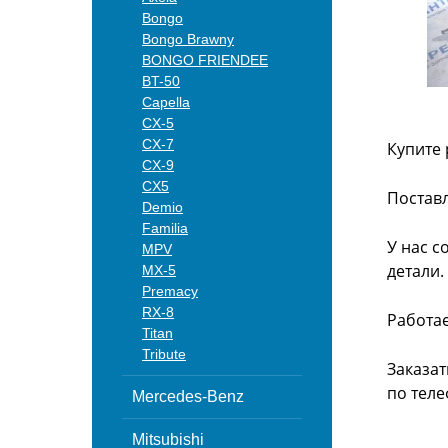
Bongo
Bongo Brawny
BONGO FRIENDEE
BT-50
Capella
CX-5
CX-7
Купите 
CX-9
CX5
Поставл
Demio
Familia
У нас с
MPV
детали.
MX-5
Premacy
RX-8
Работа
Titan
Tribute
Заказат
по теле
Mercedes-Benz
Mitsubishi