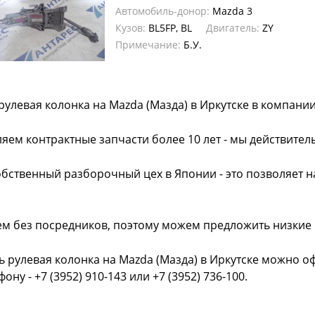
Автомобиль-донор:
Mazda 3
Кузов:
BL5FP, BL
Двигатель:
ZY
Примечание:
Б.У.
рулевая колонка на Mazda (Мазда) в Иркутске в компани
яем контрактные запчасти более 10 лет - мы действител
обственный разборочный цех в Японии - это позволяет 
ем без посредников, поэтому можем предложить низкие
ь рулевая колонка на Mazda (Мазда) в Иркутске можно о
фону - +7 (3952) 910-143 или +7 (3952) 736-100.