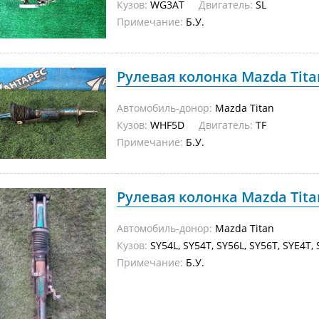
Кузов:
WG3AT
Двигатель:
SL
Примечание:
Б.У.
Рулевая колонка Mazda Titan
Автомобиль-донор:
Mazda Titan
Кузов:
WHF5D
Двигатель:
TF
Примечание:
Б.У.
Рулевая колонка Mazda Titan
Автомобиль-донор:
Mazda Titan
Кузов:
SY54L, SY54T, SY56L, SY56T, SYE4
Примечание:
Б.У.