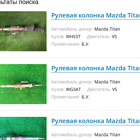
льтаты поиска
Рулевая колонка Mazda Titan
Автомобиль-донор:
Mazda Titan
Кузов:
WHS5T
Двигатель:
VS
Примечание:
Б.У.
Рулевая колонка Mazda Titan
Автомобиль-донор:
Mazda Titan
Кузов:
WG3AT
Двигатель:
VS
Примечание:
Б.У.
Рулевая колонка Mazda Titan
Автомобиль-донор:
Mazda Titan