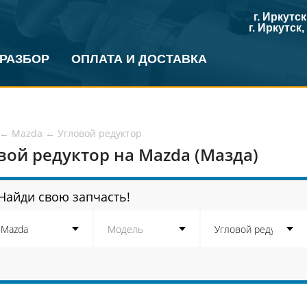
г. Иркутс
г. Иркутск
 РАЗБОР
ОПЛАТА И ДОСТАВКА
←
Mazda
←
Угловой редуктор
вой редуктор на Mazda (Мазда)
Найди свою запчасть!