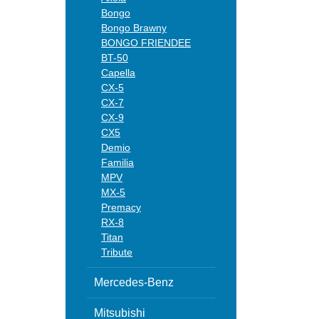
Bongo
Bongo Brawny
BONGO FRIENDEE
BT-50
Capella
CX-5
CX-7
CX-9
CX5
Demio
Familia
MPV
MX-5
Premacy
RX-8
Titan
Tribute
Mercedes-Benz
Mitsubishi