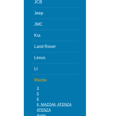
JCB
Jeep
JMC
Kia
Land Rover
Lexus
LI
Mazda
3
5
6
6, MAZDA6, ATENZA
ATENZA
Axela