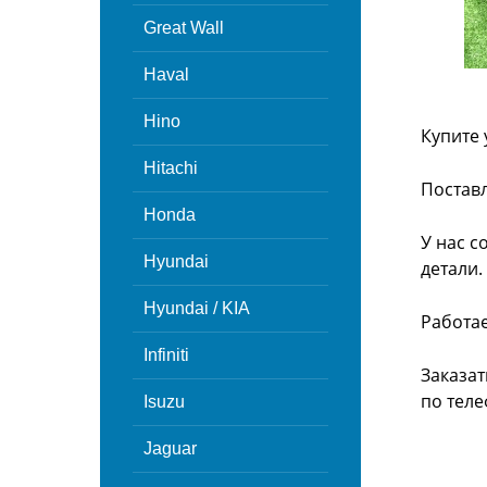
Great Wall
Haval
Hino
Купите 
Hitachi
Поставл
Honda
У нас с
Hyundai
детали.
Hyundai / KIA
Работа
Infiniti
Заказат
по теле
Isuzu
Jaguar