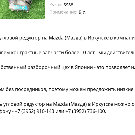
Кузов:
SS88
Примечание:
Б.У.
угловой редуктор на Mazda (Мазда) в Иркутске в компан
яем контрактные запчасти более 10 лет - мы действител
обственный разборочный цех в Японии - это позволяет 
ем без посредников, поэтому можем предложить низкие
ь угловой редуктор на Mazda (Мазда) в Иркутске можно 
фону - +7 (3952) 910-143 или +7 (3952) 736-100.