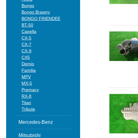
Bongo
Bongo Brawny
BONGO FRIENDEE
BT-50
Capella
CX-5
CX-7
CX-9
CX5
Demio
Familia
MPV
MX-5
Premacy
RX-8
Titan
Tribute
Mercedes-Benz
Mitsubishi