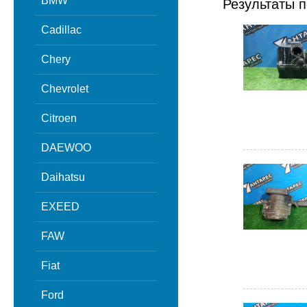
BMW
Результаты п
Cadillac
Chery
Chevrolet
Citroen
DAEWOO
Daihatsu
EXEED
FAW
Fiat
Ford