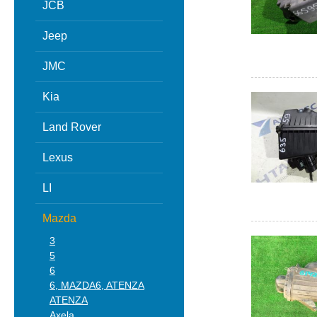
JCB
Jeep
JMC
Kia
Land Rover
Lexus
LI
Mazda
3
5
6
6, MAZDA6, ATENZA
ATENZA
Axela