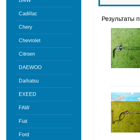
BMW
Cadillac
Результаты п
Chery
Chevrolet
Citroen
DAEWOO
Daihatsu
EXEED
FAW
Fiat
Ford