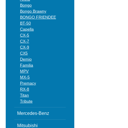
Bongo
Bongo Brawny
BONGO FRIENDEE
BT-50
Capella
CX-5
CX-7
CX-9
CX5
Demio
Familia
MPV
MX-5
Premacy
RX-8
Titan
Tribute
Mercedes-Benz
Mitsubishi