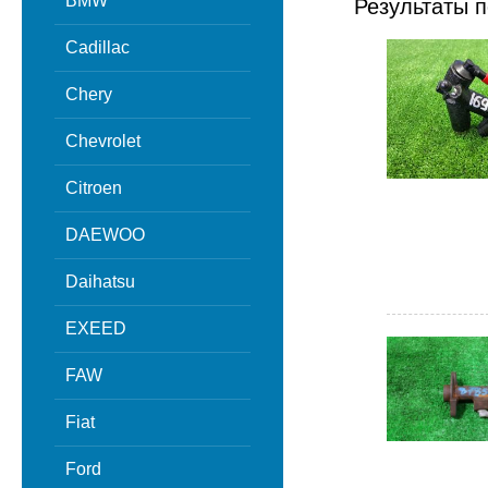
BMW
Результаты п
Cadillac
Chery
Chevrolet
Citroen
DAEWOO
Daihatsu
EXEED
FAW
Fiat
Ford