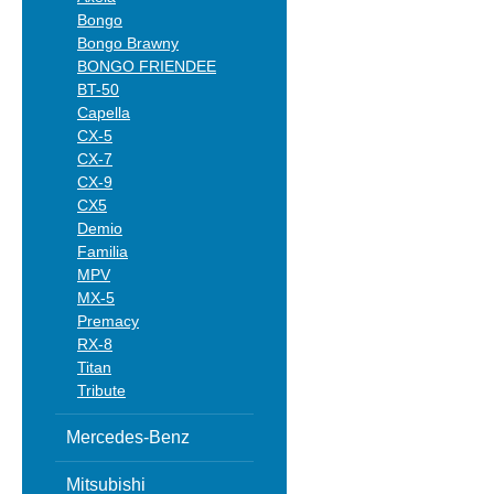
Bongo
Bongo Brawny
BONGO FRIENDEE
BT-50
Capella
CX-5
CX-7
CX-9
CX5
Demio
Familia
MPV
MX-5
Premacy
RX-8
Titan
Tribute
Mercedes-Benz
Mitsubishi