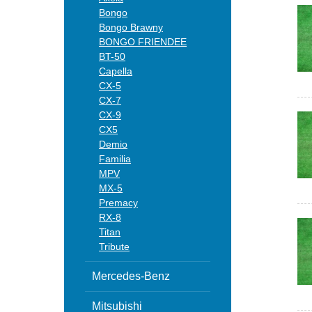
Bongo
Bongo Brawny
BONGO FRIENDEE
BT-50
Capella
CX-5
CX-7
CX-9
CX5
Demio
Familia
MPV
MX-5
Premacy
RX-8
Titan
Tribute
Mercedes-Benz
Mitsubishi