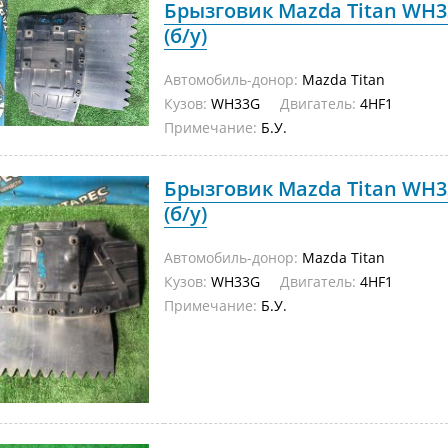
Брызговик Mazda Titan WH3
(б/у)
Автомобиль-донор:
Mazda Titan
Кузов:
WH33G
Двигатель:
4HF1
Примечание:
Б.У.
Брызговик Mazda Titan WH3
(б/у)
Автомобиль-донор:
Mazda Titan
Кузов:
WH33G
Двигатель:
4HF1
Примечание:
Б.У.