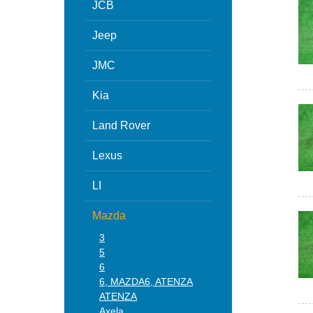
JCB
Jeep
JMC
Kia
Land Rover
Lexus
LI
Mazda
3
5
6
6, MAZDA6, ATENZA
ATENZA
Axela