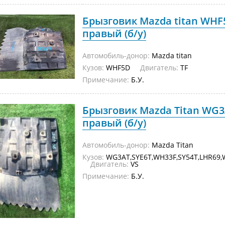
Брызговик Mazda titan WHF
правый (б/у)
Автомобиль-донор:
Mazda titan
Кузов:
WHF5D
Двигатель:
TF
Примечание:
Б.У.
Брызговик Mazda Titan WG3
правый (б/у)
Автомобиль-донор:
Mazda Titan
Кузов:
WG3AT,SYE6T,WH33F,SY54T,LHR69,
Двигатель:
VS
Примечание:
Б.У.