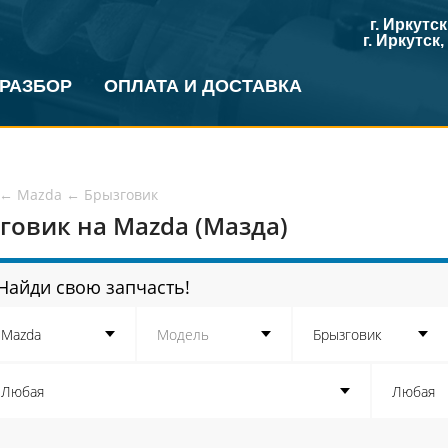
г. Иркутс
г. Иркутск
 РАЗБОР
ОПЛАТА И ДОСТАВКА
←
Mazda
←
Брызговик
говик на Mazda (Мазда)
Найди свою запчасть!