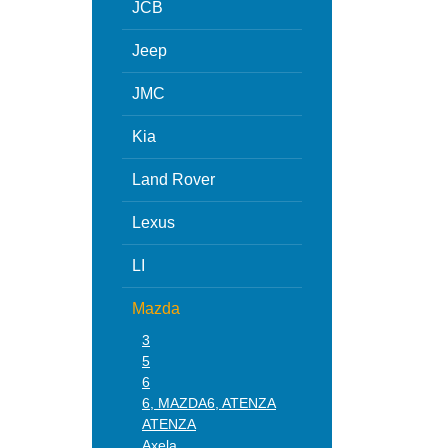
JCB
Jeep
JMC
Kia
Land Rover
Lexus
LI
Mazda
3
5
6
6, MAZDA6, ATENZA
ATENZA
Axela