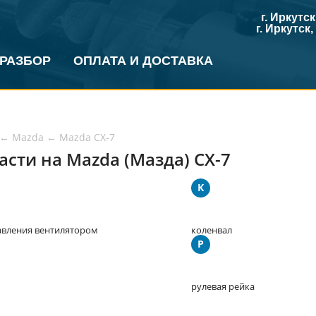
г. Иркутс
г. Иркутск
 РАЗБОР
ОПЛАТА И ДОСТАВКА
←
Mazda
←
Mazda CX-7
асти на Mazda (Мазда) CX-7
К
авления вентилятором
коленвал
Р
рулевая рейка