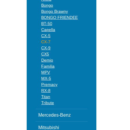
Bongo
Bongo Brawny
BONGO FRIENDEE
BT-50
Capella
CX-5
CX-7
CX-9
CX5
Demio
Familia
MPV
MX-5
Premacy
RX-8
Titan
Tribute
Mercedes-Benz
Mitsubishi