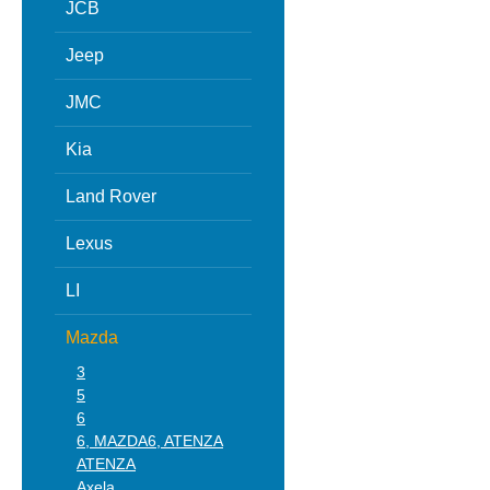
JCB
Jeep
JMC
Kia
Land Rover
Lexus
LI
Mazda
3
5
6
6, MAZDA6, ATENZA
ATENZA
Axela