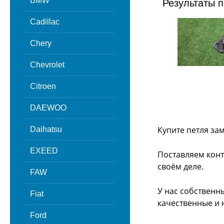
BMW
Результаты п
Cadillac
Chery
Chevrolet
Citroen
DAEWOO
Купите петля за
Daihatsu
EXEED
Поставляем конт
своём деле.
FAW
У нас собственн
Fiat
качественные и 
Ford