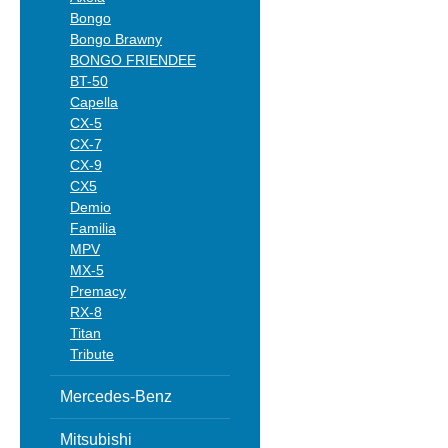
Bongo
Bongo Brawny
BONGO FRIENDEE
BT-50
Capella
CX-5
CX-7
CX-9
CX5
Demio
Familia
MPV
MX-5
Premacy
RX-8
Titan
Tribute
Mercedes-Benz
Mitsubishi