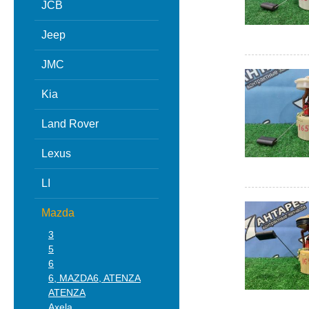
JCB
Jeep
JMC
Kia
Land Rover
Lexus
LI
Mazda
3
5
6
6, MAZDA6, ATENZA
ATENZA
Axela