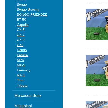
Bongo
Bongo Brawny
BONGO FRIENDEE
BT-50
Capella
CX-5
CX-7
CX-9
CX5
Demio
Familia
MPV
MX-5
Premacy
RX-8
Titan
Tribute
Mercedes-Benz
Mitsubishi