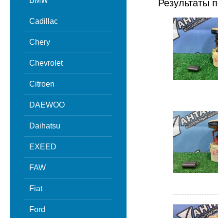
BMW
Результаты п
Cadillac
Chery
Chevrolet
Citroen
DAEWOO
Daihatsu
EXEED
FAW
Fiat
Ford