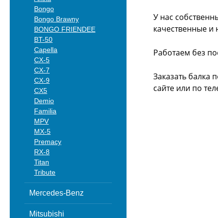
Bongo
У нас собственн
Bongo Brawny
качественные и 
BONGO FRIENDEE
BT-50
Capella
Работаем без по
CX-5
CX-7
Заказать балка 
CX-9
сайте или
по тел
CX5
Demio
Familia
MPV
MX-5
Premacy
RX-8
Titan
Tribute
Mercedes-Benz
Mitsubishi