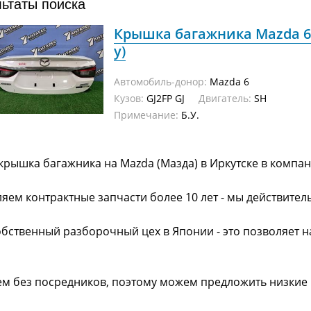
льтаты поиска
Крышка багажника Mazda 6 G
у)
Автомобиль-донор:
Mazda 6
Кузов:
GJ2FP GJ
Двигатель:
SH
Примечание:
Б.У.
крышка багажника на Mazda (Мазда) в Иркутске в компа
яем контрактные запчасти более 10 лет - мы действител
обственный разборочный цех в Японии - это позволяет 
ем без посредников, поэтому можем предложить низкие