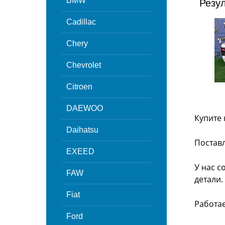
BMW
Резу
Cadillac
Chery
Chevrolet
Citroen
DAEWOO
Купите 
Daihatsu
Поставл
EXEED
У нас с
FAW
детали.
Fiat
Работа
Ford