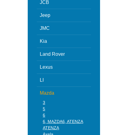
JCB
Jeep
JMC
Kia
Land Rover
Lexus
LI
Mazda
3
5
6
6, MAZDA6, ATENZA
ATENZA
Axela