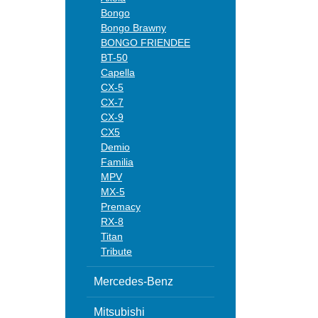
Bongo
Bongo Brawny
BONGO FRIENDEE
BT-50
Capella
CX-5
CX-7
CX-9
CX5
Demio
Familia
MPV
MX-5
Premacy
RX-8
Titan
Tribute
Mercedes-Benz
Mitsubishi