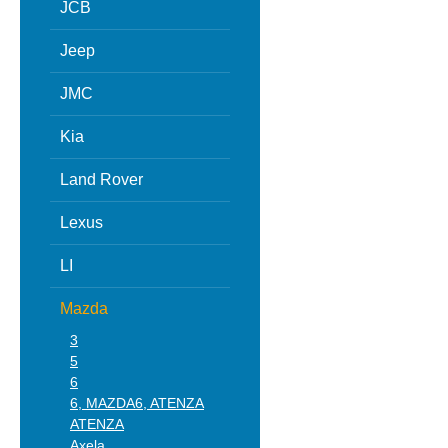
JCB
Jeep
JMC
Kia
Land Rover
Lexus
LI
Mazda
3
5
6
6, MAZDA6, ATENZA
ATENZA
Axela