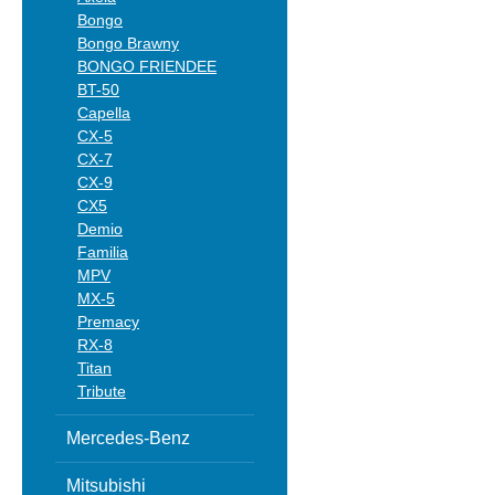
Bongo
Bongo Brawny
BONGO FRIENDEE
BT-50
Capella
CX-5
CX-7
CX-9
CX5
Demio
Familia
MPV
MX-5
Premacy
RX-8
Titan
Tribute
Mercedes-Benz
Mitsubishi