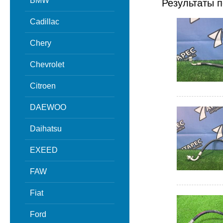
BMW
Результаты п
Cadillac
Chery
Chevrolet
Citroen
DAEWOO
Daihatsu
EXEED
FAW
Fiat
Ford