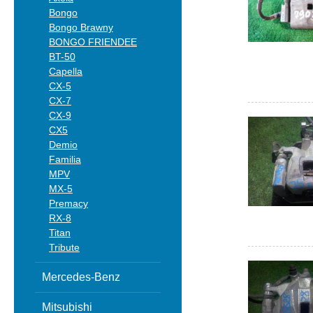
Bongo
Bongo Brawny
BONGO FRIENDEE
BT-50
Capella
CX-5
CX-7
CX-9
CX5
Demio
Familia
MPV
MX-5
Premacy
RX-8
Titan
Tribute
Mercedes-Benz
Mitsubishi