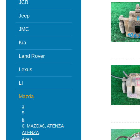
JCB
Jeep
JMC
Kia
Land Rover
Lexus
LI
Mazda
3
5
6
6, MAZDA6, ATENZA
ATENZA
Axela