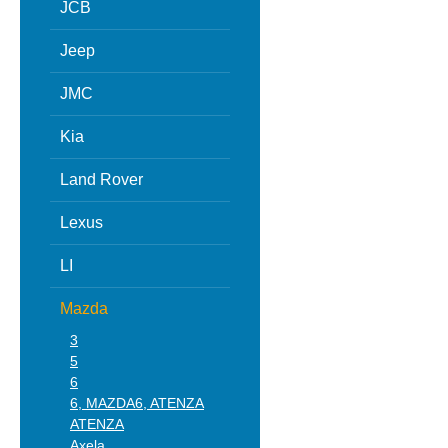
JCB
Jeep
JMC
Kia
Land Rover
Lexus
LI
Mazda
3
5
6
6, MAZDA6, ATENZA
ATENZA
Axela