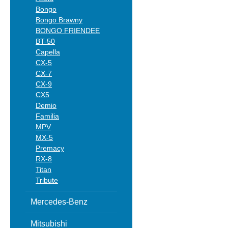
Bongo
Bongo Brawny
BONGO FRIENDEE
BT-50
Capella
CX-5
CX-7
CX-9
CX5
Demio
Familia
MPV
MX-5
Premacy
RX-8
Titan
Tribute
Mercedes-Benz
Mitsubishi