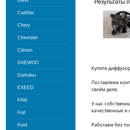
BMW
Результаты п
Cadillac
Chery
Chevrolet
Citroen
DAEWOO
Купите диффузор
Daihatsu
Поставляем конт
EXEED
своём деле.
FAW
У нас собственн
качественные и 
Fiat
Работаем без по
Ford