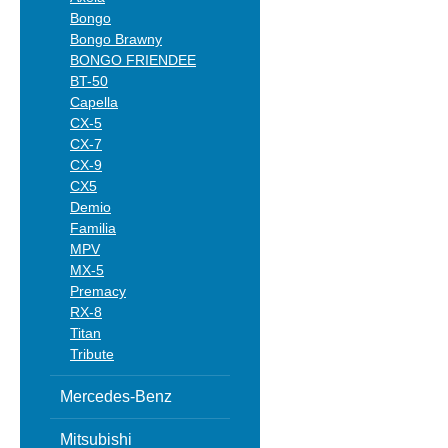
Bongo
Bongo Brawny
BONGO FRIENDEE
BT-50
Capella
CX-5
CX-7
CX-9
CX5
Demio
Familia
MPV
MX-5
Premacy
RX-8
Titan
Tribute
Mercedes-Benz
Mitsubishi