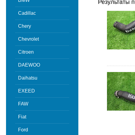
BMW
Результаты п
Cadillac
Chery
Chevrolet
Citroen
DAEWOO
Daihatsu
EXEED
FAW
Fiat
Ford