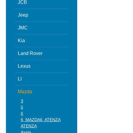
JCB
Jeep
JMC
Kia
Land Rover
Lexus
LI
Mazda
3
5
6
6, MAZDA6, ATENZA
ATENZA
Axela