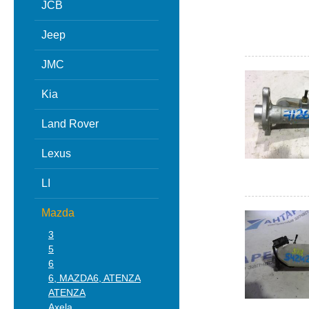
JCB
Jeep
JMC
Kia
Land Rover
Lexus
LI
Mazda
3
5
6
6, MAZDA6, ATENZA
ATENZA
Axela