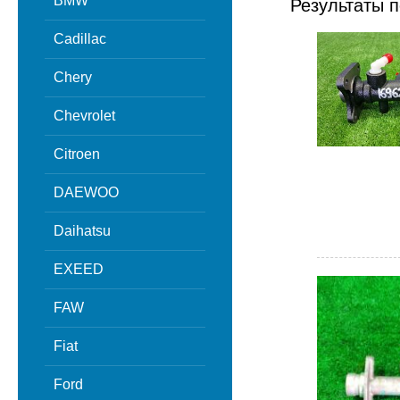
BMW
Результаты п
Cadillac
Chery
Chevrolet
Citroen
DAEWOO
Daihatsu
EXEED
FAW
Fiat
Ford