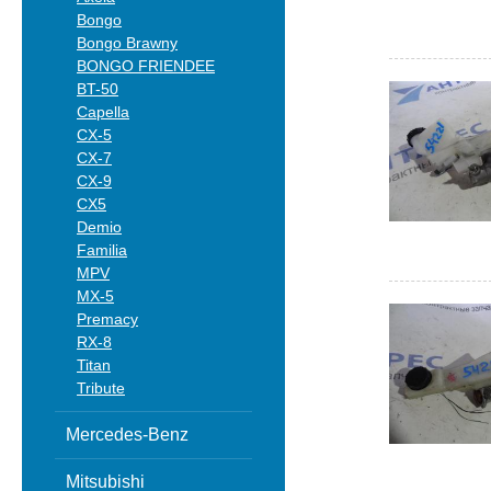
Bongo
Bongo Brawny
BONGO FRIENDEE
BT-50
Capella
CX-5
CX-7
CX-9
CX5
Demio
Familia
MPV
MX-5
Premacy
RX-8
Titan
Tribute
Mercedes-Benz
Mitsubishi