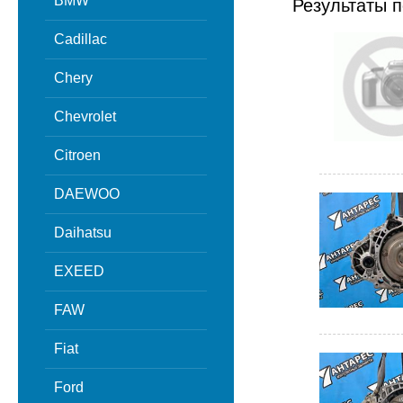
BMW
Результаты п
Cadillac
Chery
Chevrolet
Citroen
DAEWOO
Daihatsu
EXEED
FAW
Fiat
Ford