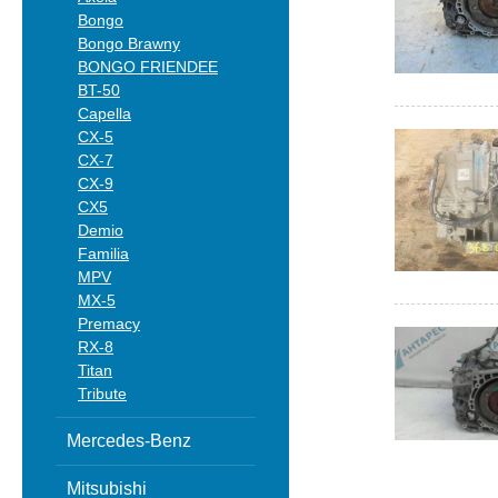
Bongo
Bongo Brawny
BONGO FRIENDEE
BT-50
Capella
CX-5
CX-7
CX-9
CX5
Demio
Familia
MPV
MX-5
Premacy
RX-8
Titan
Tribute
Mercedes-Benz
Mitsubishi