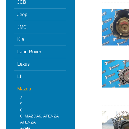
JCB
Jeep
JMC
Kia
Land Rover
Lexus
LI
Mazda
3
5
6
6, MAZDA6, ATENZA
ATENZA
Axela