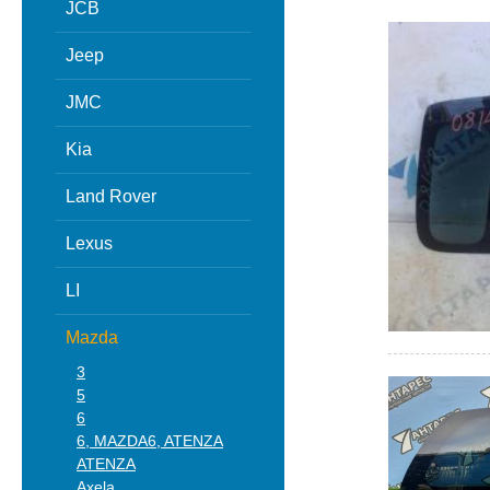
JCB
Jeep
JMC
Kia
Land Rover
Lexus
LI
Mazda
3
5
6
6, MAZDA6, ATENZA
ATENZA
Axela