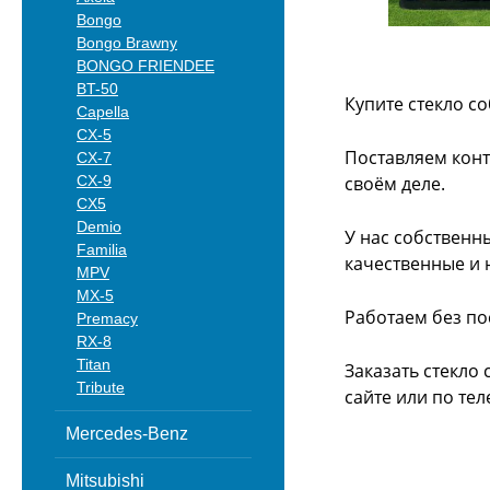
Bongo
Bongo Brawny
BONGO FRIENDEE
BT-50
Купите стекло с
Capella
CX-5
Поставляем конт
CX-7
CX-9
своём деле.
CX5
Demio
У нас собственн
Familia
качественные и 
MPV
MX-5
Работаем без по
Premacy
RX-8
Titan
Заказать стекло
Tribute
сайте или
по тел
Mercedes-Benz
Mitsubishi