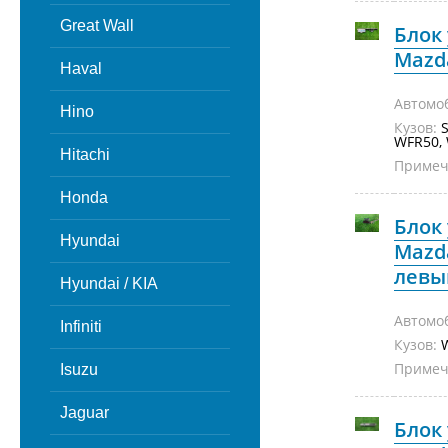
Great Wall
Блок
Mazda
Haval
Автомо
Hino
Кузов:
S
WFR50,
Hitachi
Примеч
Honda
Блок
Hyundai
Mazd
левый
Hyundai / KIA
Автомо
Infiniti
Кузов:
Примеч
Isuzu
Jaguar
Блок