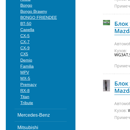
Bongo
Примеч
Bongo Brawny
BONGO FRIENDEE
Блок
BT-50
Mazda
Capella
CX-5
CX-7
Автомо
CX-9
Кузов:
CX5
WG3AT,
Demio
Примеч
Familia
MPV
MX-5
Блок
Premacy
Mazda
RX-8
Titan
Tribute
Автомо
Кузов:
Mercedes-Benz
Примеч
Mitsubishi