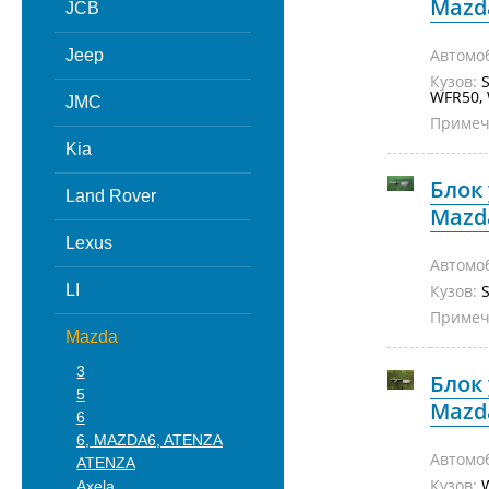
Mazda
JCB
Автомо
Jeep
Кузов:
S
WFR50,
JMC
Примеч
Kia
Блок
Land Rover
Mazda
Lexus
Автомо
LI
Кузов:
Примеч
Mazda
3
Блок
5
Mazda
6
6, MAZDA6, ATENZA
Автомо
ATENZA
Кузов:
Axela