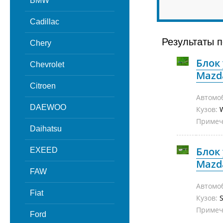
BMW
Cadillac
Результаты п
Chery
Блок
Chevrolet
Mazd
Citroen
Автомо
DAEWOO
Кузов:
Примеч
Daihatsu
Блок
EXEED
Mazda
FAW
Автомо
Fiat
Кузов:
S
Примеч
Ford