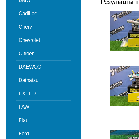
BMW
Результаты п
Cadillac
Chery
Chevrolet
Citroen
DAEWOO
Daihatsu
EXEED
FAW
Fiat
Ford