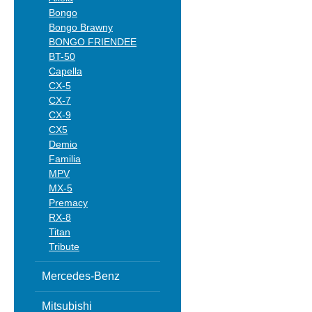
Bongo
Bongo Brawny
BONGO FRIENDEE
BT-50
Capella
CX-5
CX-7
CX-9
CX5
Demio
Familia
MPV
MX-5
Premacy
RX-8
Titan
Tribute
Mercedes-Benz
Mitsubishi