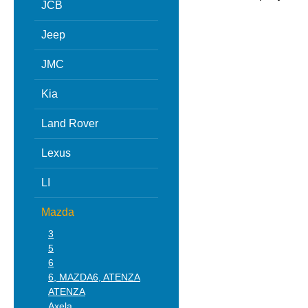
JCB
Jeep
JMC
Kia
Land Rover
Lexus
LI
Mazda
3
5
6
6, MAZDA6, ATENZA
ATENZA
Axela