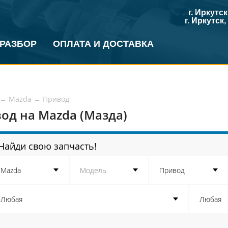
г. Иркутс
г. Иркутск
 РАЗБОР
ОПЛАТА И ДОСТАВКА
←
Mazda
←
Привод
од на Mazda (Мазда)
Найди свою запчасть!