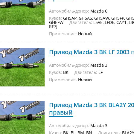
Автомобиль-донор:
Mazda 6
Кузов:
GH5AP, GH5AS, GH5AW, GH5FP, GH5
GHEFW
Двигатель:
L5VE, LFDE, CAY1, L3C
RF7J
Примечание:
Новый
Привод Mazda 3 BK LF 2003
Автомобиль-донор:
Mazda 3
Кузов:
BK
Двигатель:
LF
Примечание:
Новый
Привод Mazda 3 BK BLA2Y 2
правый
Автомобиль-донор:
Mazda 3
Кузов:
BK, BL, BM, BN
Двигатель:
BLA2Y,