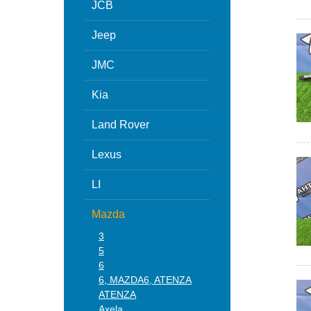
JCB
Jeep
JMC
Kia
Land Rover
Lexus
LI
Mazda
3
5
6
6, MAZDA6, ATENZA
ATENZA
Axela