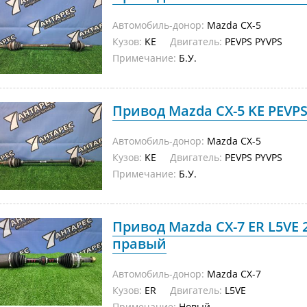
Автомобиль-донор:
Mazda CX-5
Кузов:
KE
Двигатель:
PEVPS PYVPS
Примечание:
Б.У.
Привод Mazda CX-5 KE PEVPS
Автомобиль-донор:
Mazda CX-5
Кузов:
KE
Двигатель:
PEVPS PYVPS
Примечание:
Б.У.
Привод Mazda CX-7 ER L5VE
правый
Автомобиль-донор:
Mazda CX-7
Кузов:
ER
Двигатель:
L5VE
Примечание:
Новый