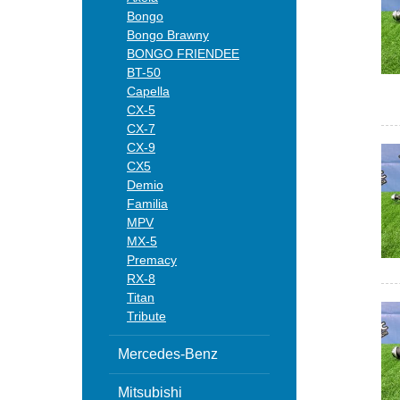
Bongo
Bongo Brawny
BONGO FRIENDEE
BT-50
Capella
CX-5
CX-7
CX-9
CX5
Demio
Familia
MPV
MX-5
Premacy
RX-8
Titan
Tribute
Mercedes-Benz
Mitsubishi