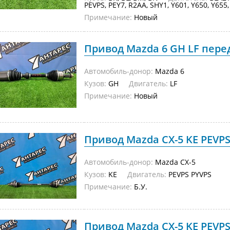
PEVPS, PEY7, R2AA, SHY1, Y601, Y650, Y655,
Примечание:
Новый
Привод Mazda 6 GH LF пер
Автомобиль-донор:
Mazda 6
Кузов:
GH
Двигатель:
LF
Примечание:
Новый
Привод Mazda CX-5 KE PEVPS
Автомобиль-донор:
Mazda CX-5
Кузов:
KE
Двигатель:
PEVPS PYVPS
Примечание:
Б.У.
Привод Mazda CX-5 KE PEVPS