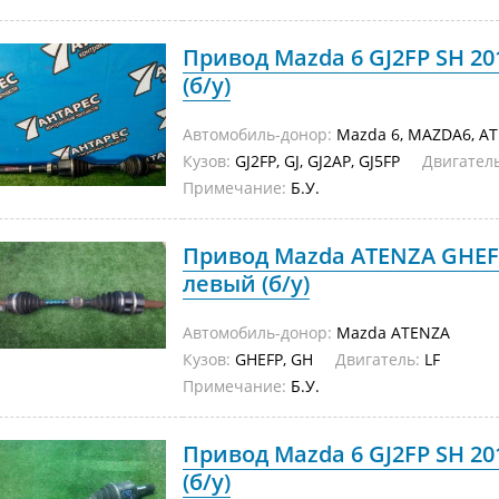
Привод Mazda 6 GJ2FP SH 2
(б/у)
Автомобиль-донор:
Mazda 6, MAZDA6, A
Кузов:
GJ2FP, GJ, GJ2AP, GJ5FP
Двигатель
Примечание:
Б.У.
Привод Mazda ATENZA GHEF
левый (б/у)
Автомобиль-донор:
Mazda ATENZA
Кузов:
GHEFP, GH
Двигатель:
LF
Примечание:
Б.У.
Привод Mazda 6 GJ2FP SH 2
(б/у)