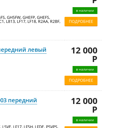
в наличии
FS, GH5FW, GHEFP, GHEFS,
1, L813, LF17, LF18, R2AA, R2BF,
ПОДРОБНЕЕ
12 000
 передний левый
Р
в наличии
ПОДРОБНЕЕ
12 000
003 передний
Р
в наличии
 L5VE, LF17, LF5H, LFDE, P5VPS,