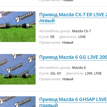
Привод Mazda CX-7 ER L5VE
левый
Автомобиль-донор:
Mazda CX-7
Кузов:
ER
Двигатель:
L5VE
Примечание:
Новый
Привод Mazda 6 GG L3VE 20
Автомобиль-донор:
Mazda 6
Кузов:
GG, GY
Двигатель:
L3VE, LFDE
Примечание:
Новый
Привод Mazda 6 GH5AP L5VE
правый