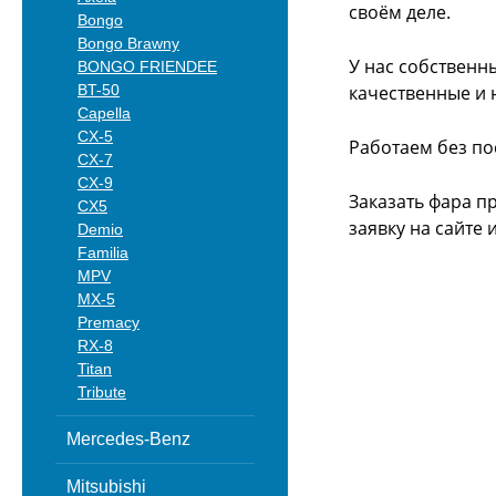
своём деле.
Bongo
Bongo Brawny
У нас собственн
BONGO FRIENDEE
BT-50
качественные и 
Capella
CX-5
Работаем без по
CX-7
CX-9
Заказать фара п
CX5
заявку на сайте
Demio
Familia
MPV
MX-5
Premacy
RX-8
Titan
Tribute
Mercedes-Benz
Mitsubishi