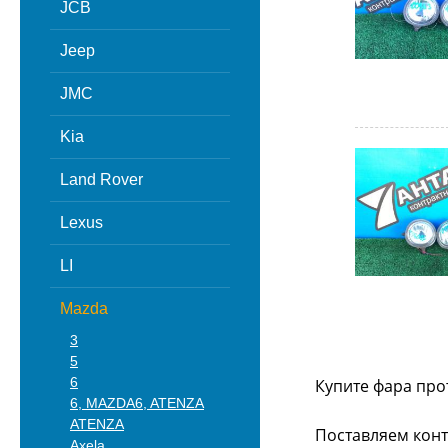
JCB
Jeep
JMC
Kia
Land Rover
Lexus
LI
Mazda
3
5
6
Купите фара про
6, MAZDA6, ATENZA
ATENZA
Поставляем конт
Axela