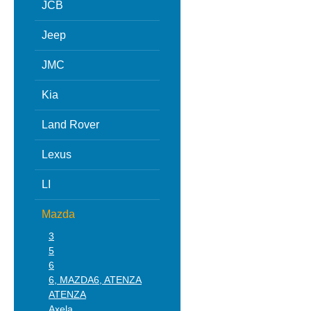
JCB
Jeep
JMC
Kia
Land Rover
Lexus
LI
Mazda
3
5
6
6, MAZDA6, ATENZA
ATENZA
Axela