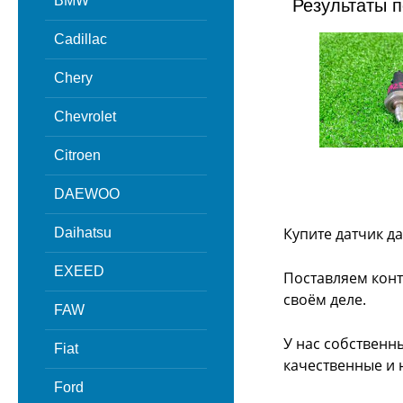
BMW
Результаты п
Cadillac
Chery
Chevrolet
Citroen
DAEWOO
Купите датчик д
Daihatsu
EXEED
Поставляем конт
своём деле.
FAW
У нас собственн
Fiat
качественные и 
Ford