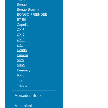
Bongo
Bongo Brawny
BONGO FRIENDEE
BT-50
Capella
CX-5
CX-7
CX-9
CX5
Demio
Familia
MPV
MX-5
Premacy
RX-8
Titan
Tribute
Mercedes-Benz
Mitsubishi