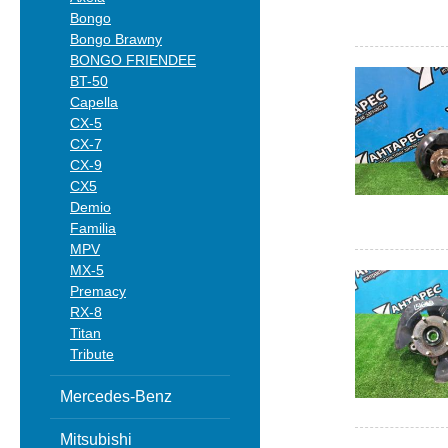
Bongo
Bongo Brawny
BONGO FRIENDEE
BT-50
Capella
CX-5
CX-7
CX-9
CX5
Demio
Familia
MPV
MX-5
Premacy
RX-8
Titan
Tribute
Mercedes-Benz
Mitsubishi