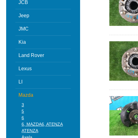
JCB
Jeep
JMC
Kia
Land Rover
Lexus
LI
Mazda
3
5
6
6, MAZDA6, ATENZA
ATENZA
Axela