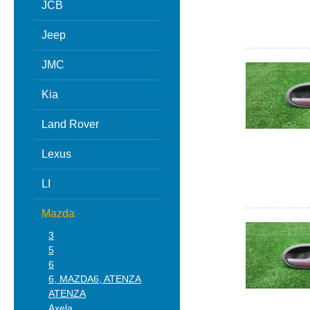
JCB
Jeep
JMC
Kia
Land Rover
Lexus
LI
Mazda
3
5
6
6, MAZDA6, ATENZA
ATENZA
Axela