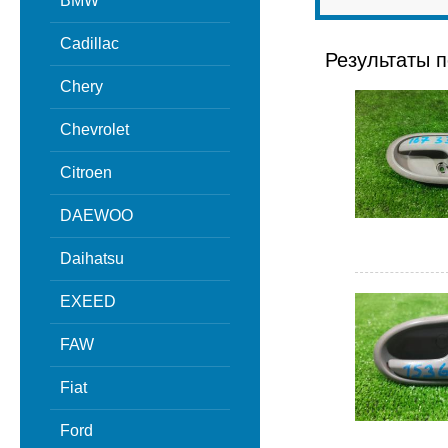
BMW
Cadillac
Результаты п
Chery
Chevrolet
Citroen
DAEWOO
Daihatsu
EXEED
FAW
Fiat
Ford