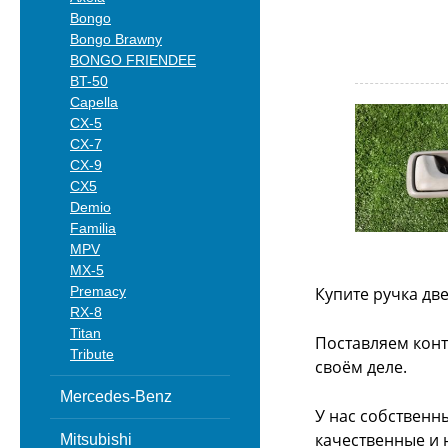
Bongo
Bongo Brawny
BONGO FRIENDEE
BT-50
Capella
CX-5
CX-7
CX-9
CX5
Demio
Familia
MPV
MX-5
Premacy
Купите ручка дв
RX-8
Titan
Поставляем конт
Tribute
своём деле.
Mercedes-Benz
У нас собственн
качественные и 
Mitsubishi