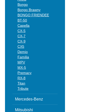
Bongo
Bongo Brawny
BONGO FRIENDEE
BT-50
Capella
CX-5
CX-7
CX-9
CX5
Demio
Familia
MPV
MX-5
Premacy
RX-8
Titan
Tribute
Mercedes-Benz
Mitsubishi