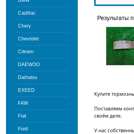
BMW
Cadillac
Результаты п
Chery
Chevrolet
Citroen
DAEWOO
Daihatsu
EXEED
Купите тормозны
FAW
Поставляем конт
своём деле.
Fiat
Ford
У нас собственн