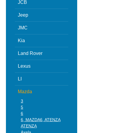
JCB
Jeep
JMC
Kia
Land Rover
Lexus
LI
Mazda
3
5
6
6, MAZDA6, ATENZA
ATENZA
Axela