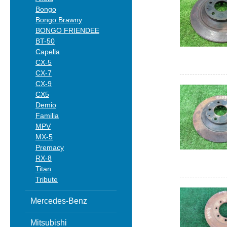
Bongo
Bongo Brawny
BONGO FRIENDEE
BT-50
Capella
CX-5
CX-7
CX-9
CX5
Demio
Familia
MPV
MX-5
Premacy
RX-8
Titan
Tribute
Mercedes-Benz
Mitsubishi