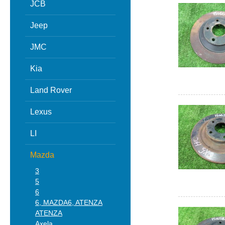
JCB
Jeep
JMC
Kia
Land Rover
Lexus
LI
Mazda
3
5
6
6, MAZDA6, ATENZA
ATENZA
Axela