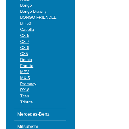
Bongo
Bongo Brawny
BONGO FRIENDEE
BT-50
Capella
CX-5
CX-7
CX-9
CX5
Demio
Familia
MPV
MX-5
Premacy
RX-8
Titan
Tribute
Mercedes-Benz
Mitsubishi