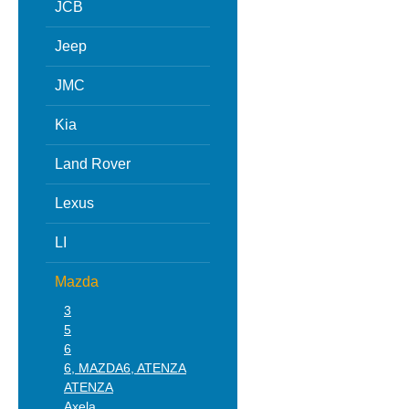
JCB
Jeep
JMC
Kia
Land Rover
Lexus
LI
Mazda
3
5
6
6, MAZDA6, ATENZA
ATENZA
Axela