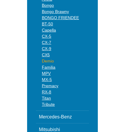
Bongo
Bongo Brawny
BONGO FRIENDEE
BT-50
Capella
CX-5
CX-7
CX-9
CX5
Demio
Familia
MPV
MX-5
Premacy
RX-8
Titan
Tribute
Mercedes-Benz
Mitsubishi