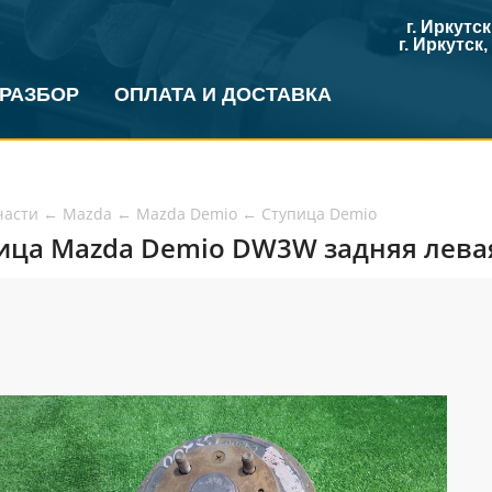
г. Иркутс
г. Иркутск
 РАЗБОР
ОПЛАТА И ДОСТАВКА
части
←
Mazda
←
Mazda Demio
←
Ступица Demio
ица Mazda Demio DW3W задняя левая