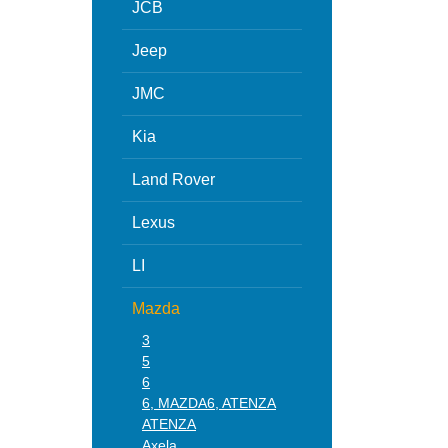
JCB
Jeep
JMC
Kia
Land Rover
Lexus
LI
Mazda
3
5
6
6, MAZDA6, ATENZA
ATENZA
Axela