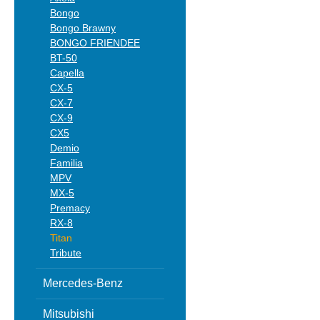
Bongo
Bongo Brawny
BONGO FRIENDEE
BT-50
Capella
CX-5
CX-7
CX-9
CX5
Demio
Familia
MPV
MX-5
Premacy
RX-8
Titan
Tribute
Mercedes-Benz
Mitsubishi