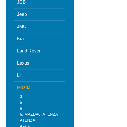
JCB
Jeep
JMC
Kia
Land Rover
Lexus
LI
Mazda
3
5
6
6, MAZDA6, ATENZA
ATENZA
Axela