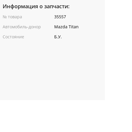
Информация о запчасти:
№ товара
35557
Автомобиль-донор
Mazda Titan
Состояние
Б.У.