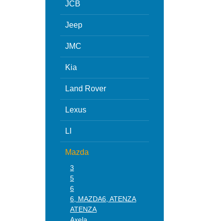
JCB
Jeep
JMC
Kia
Land Rover
Lexus
LI
Mazda
3
5
6
6, MAZDA6, ATENZA
ATENZA
Axela