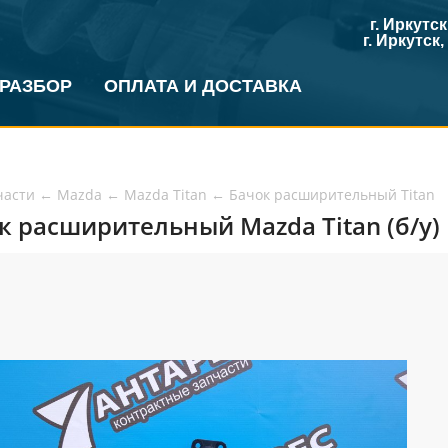
г. Иркутс
г. Иркутск
 РАЗБОР
ОПЛАТА И ДОСТАВКА
части
←
Mazda
←
Mazda Titan
←
Бачок расширительный Titan
к расширительный Mazda Titan (б/у)