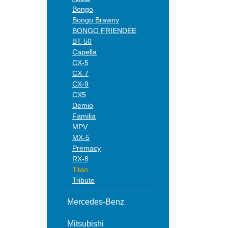
Bongo
Bongo Brawny
BONGO FRIENDEE
BT-50
Capella
CX-5
CX-7
CX-9
CX5
Demio
Familia
MPV
MX-5
Premacy
RX-8
Titan
Tribute
Mercedes-Benz
Mitsubishi