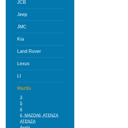
JCB
Jeep
JMC
Kia
Land Rover
Lexus
LI
Mazda
3
5
6
6, MAZDA6, ATENZA
ATENZA
Axela