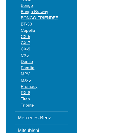
Bongo
Bongo Brawny
BONGO FRIENDEE
BT-50
Capella
CX-5
CX-7
CX-9
CX5
Demio
Familia
MPV
MX-5
Premacy
RX-8
Titan
Tribute
Mercedes-Benz
Mitsubishi